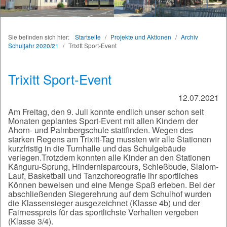
Sie befinden sich hier:
Startseite
/
Projekte und Aktionen
/
Archiv
Schuljahr 2020/21
/
Trixitt Sport-Event
Trixitt Sport-Event
12.07.2021
Am Freitag, den 9. Juli konnte endlich unser schon seit
Monaten geplantes Sport-Event mit allen Kindern der
Ahorn- und Palmbergschule stattfinden. Wegen des
starken Regens am Trixitt-Tag mussten wir alle Stationen
kurzfristig in die Turnhalle und das Schulgebäude
verlegen.Trotzdem konnten alle Kinder an den Stationen
Känguru-Sprung, Hindernisparcours, Schießbude, Slalom-
Lauf, Basketball und Tanzchoreografie ihr sportliches
Können beweisen und eine Menge Spaß erleben. Bei der
abschließenden Siegerehrung auf dem Schulhof wurden
die Klassensieger ausgezeichnet (Klasse 4b) und der
Fairnesspreis für das sportlichste Verhalten vergeben
(Klasse 3/4).