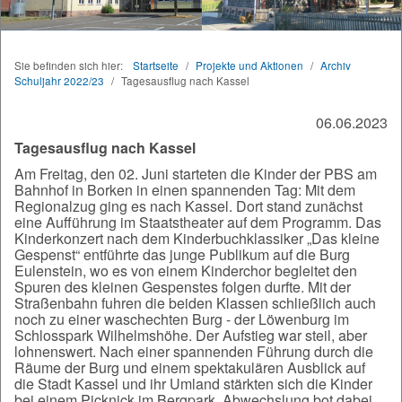
Sie befinden sich hier:
Startseite
/
Projekte und Aktionen
/
Archiv
Schuljahr 2022/23
/
Tagesausflug nach Kassel
06.06.2023
Tagesausflug nach Kassel
Am Freitag, den 02. Juni starteten die Kinder der PBS am
Bahnhof in Borken in einen spannenden Tag: Mit dem
Regionalzug ging es nach Kassel. Dort stand zunächst
eine Aufführung im Staatstheater auf dem Programm. Das
Kinderkonzert nach dem Kinderbuchklassiker „Das kleine
Gespenst“ entführte das junge Publikum auf die Burg
Eulenstein, wo es von einem Kinderchor begleitet den
Spuren des kleinen Gespenstes folgen durfte. Mit der
Straßenbahn fuhren die beiden Klassen schließlich auch
noch zu einer waschechten Burg - der Löwenburg im
Schlosspark Wilhelmshöhe. Der Aufstieg war steil, aber
lohnenswert. Nach einer spannenden Führung durch die
Räume der Burg und einem spektakulären Ausblick auf
die Stadt Kassel und ihr Umland stärkten sich die Kinder
bei einem Picknick im Bergpark. Abwechslung bot dabei