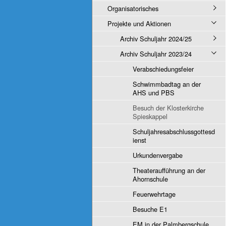
Organisatorisches
Projekte und Aktionen
Archiv Schuljahr 2024/25
Archiv Schuljahr 2023/24
Verabschiedungsfeier
Schwimmbadtag an der
AHS und PBS
Besuch der Klosterkirche
Spieskappel
Schuljahresabschlussgottesd
ienst
Urkundenvergabe
Theateraufführung an der
Ahornschule
Feuerwehrtage
Besuche E1
EM in der Palmbergschule