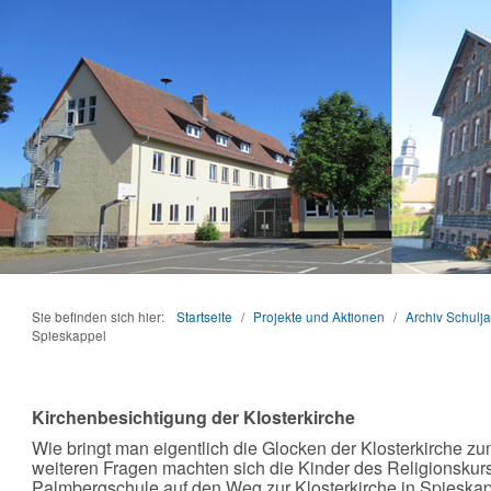
Sie befinden sich hier:
Startseite
/
Projekte und Aktionen
/
Archiv Schulj
Spieskappel
Kirchenbesichtigung der Klosterkirche
Wie bringt man eigentlich die Glocken der Klosterkirche z
weiteren Fragen machten sich die Kinder des Religionskur
Palmbergschule auf den Weg zur Klosterkirche in Spieskap