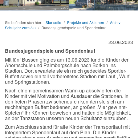
Sie befinden sich hier:
Startseite
/
Projekte und Aktionen
/
Archiv
Schuljahr 2022/23
/
Bundesjugendspiele und Spendenlauf
23.06.2023
Bundesjugendspiele und Spendenlauf
Mit fünf Bussen ging es am 13.06.2023 für die Kinder der
Ahornschule und Palmbergschule nach Borken ins
Stadion. Dort erwartete sie ein reich gedecktes Sportler-
Buffett sowie ein toll vorbereitetes Stadion mit Lauf-, Wurf-
und Springstationen.
Nach einem gemeinsamen Warm-up absolvierten die
Kinder mit viel Motivation und Ausdauer die Stationen. In
den freien Phasen zwischendurch konnten sie sich am
reichhaltigen Buffett bedienen, an großen „Vier gewinnt-
Spielen“ ihr Können beweisen und hatten die Möglichkeit,
an der Tanzstation unseren neuen Schultanz einzuüben.
Zum Abschluss stand für alle Kinder der Transportlauf mit
integriertem Spendenlauf auf dem Plan. Die Kinder
zeigten eine super Ausdauer und sammelten somit fleißig