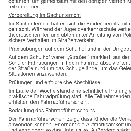
gefahren, um gemeinsam mit den dortigen vierten
teilzunehmen.
Vorbereitung im Sachunterricht
Im Sachunterricht hatten sich die Kinder bereits mit
gemacht. Während der Jugendverkehrsschule vertief
theoretischen Teil und übten unter Anleitung von Pol
sichere Verhalten im Straßenverkehr.
Praxisübungen auf dem Schulhof und in der Umgeb
Auf dem Schulhof waren „Straßen“ markiert, auf de
Schüler Fahrübungen mit dem Fahrrad absolvierten.
der Straße rund um das Schulgelände, um das Gelern
Situationen anzuwenden.
Prüfungen und erfolgreiche Abschlüsse
Im Laufe der Woche stand eine schriftliche Prüfung 
praktische Fahrradprüfung statt. Alle Teilnehmenden
erhielten den Fahrradführerschein.
Bedeutung des Fahrradführerscheins
Der Fahrradführerschein zeigt, dass Kinder die Ver
anwenden können. Er erhöht die Aufmerksamkeit un
und vermindert so das Unfallrisiko. Außerdem stärkt